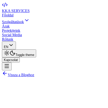
KKA
SERVICES
Főoldal
Szolgáltatások
Árak
Projektjeink
Social Media
Rólunk
EN
Toggle theme
Kapcsolat
Vissza a Bloghoz