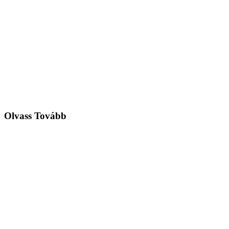
Olvass Tovább
2026. márc. 20.
5 perc
Miért az AEO az új SEO 2026-ban
Fedezze fel, hogyan formálja át az AI a digitális tájat. Mivel az AI mo
Cikk Olvasása
2026. márc. 18.
8 perc