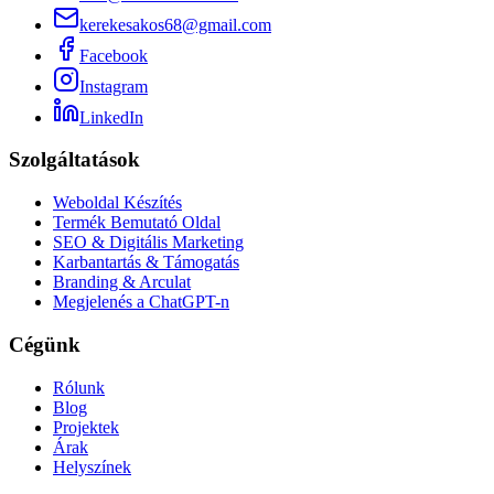
kerekesakos68@gmail.com
Facebook
Instagram
LinkedIn
Szolgáltatások
Weboldal Készítés
Termék Bemutató Oldal
SEO & Digitális Marketing
Karbantartás & Támogatás
Branding & Arculat
Megjelenés a ChatGPT-n
Cégünk
Rólunk
Blog
Projektek
Árak
Helyszínek