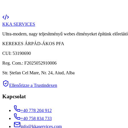
KKA
SERVICES
Ultra-modern, nagy teljesítményű webes élményeket építünk előrelátó
KEREKES ÁRPÁD-ÁKOS PFA
CUI: 53190690
Reg. Com.: F2025052910006
Str. Ștefan Cel Mare, Nr. 24, Aiud, Alba
Ellenőrizze a Trustindexen
Kapcsolat
+40 778 204 912
+40 758 834 733
info@kkaservices.com