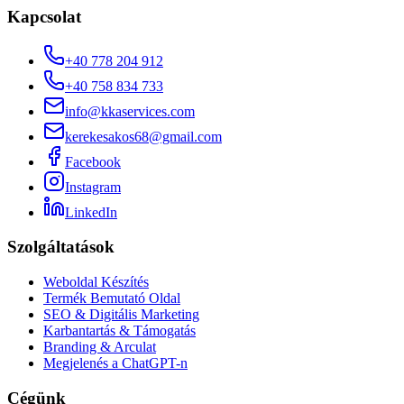
Kapcsolat
+40 778 204 912
+40 758 834 733
info@kkaservices.com
kerekesakos68@gmail.com
Facebook
Instagram
LinkedIn
Szolgáltatások
Weboldal Készítés
Termék Bemutató Oldal
SEO & Digitális Marketing
Karbantartás & Támogatás
Branding & Arculat
Megjelenés a ChatGPT-n
Cégünk