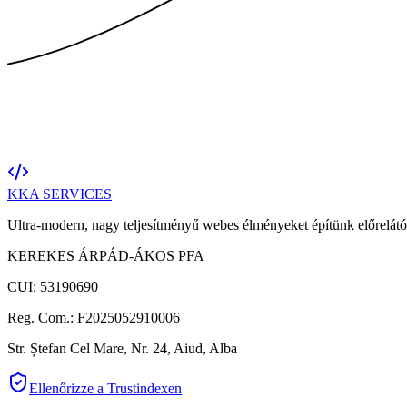
KKA
SERVICES
Ultra-modern, nagy teljesítményű webes élményeket építünk előrelátó
KEREKES ÁRPÁD-ÁKOS PFA
CUI: 53190690
Reg. Com.: F2025052910006
Str. Ștefan Cel Mare, Nr. 24, Aiud, Alba
Ellenőrizze a Trustindexen