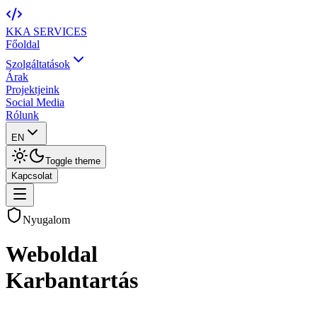
KKA
SERVICES
Főoldal
Szolgáltatások
Árak
Projektjeink
Social Media
Rólunk
EN
Toggle theme
Kapcsolat
Nyugalom
Weboldal
Karbantartás