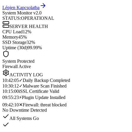
Lépjen Kapcsolatba
System Monitor v2.0
STATUS:
OPERATIONAL
SERVER HEALTH
CPU Load
12%
Memory
45%
SSD Storage
32%
Uptime (30d)
99.99%
System Protected
Firewall Active
ACTIVITY LOG
10:42:05
✓
Daily Backup Completed
10:30:12
✓
Malware Scan Finished
10:15:00
i
SSL Certificate Valid
09:55:23
⚡
Plugin Update Installed
09:42:10
✕
Firewall: threat blocked
No Downtime Detected
All Systems Go