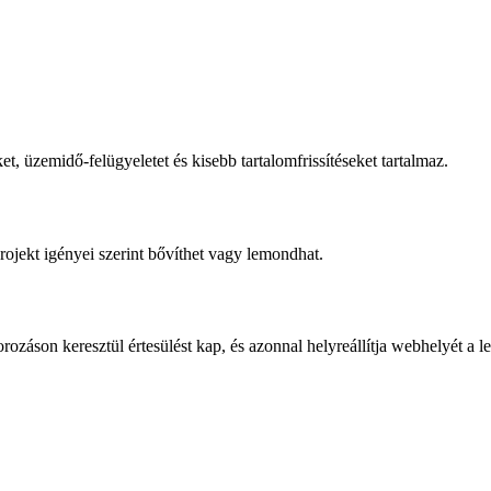
et, üzemidő-felügyeletet és kisebb tartalomfrissítéseket tartalmaz.
ojekt igényei szerint bővíthet vagy lemondhat.
záson keresztül értesülést kap, és azonnal helyreállítja webhelyét a l