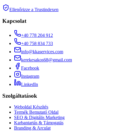
Ellenőrizze a Trustindexen
Kapcsolat
+40 778 204 912
+40 758 834 733
info@kkaservices.com
kerekesakos68@gmail.com
Facebook
Instagram
LinkedIn
Szolgáltatások
Weboldal Készítés
Termék Bemutató Oldal
SEO & Digitális Marketing
Karbantartás & Támogatás
Branding & Arculat