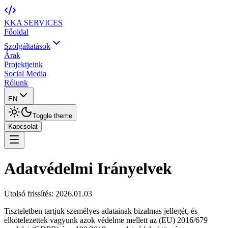
KKA
SERVICES
Főoldal
Szolgáltatások
Árak
Projektjeink
Social Media
Rólunk
EN
Toggle theme
Kapcsolat
Adatvédelmi Irányelvek
Utolsó frissítés: 2026.01.03
Tiszteletben tartjuk személyes adatainak bizalmas jellegét, és
elkötelezettek vagyunk azok védelme mellett az (EU) 2016/679