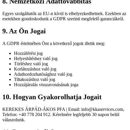
8. Nemzetközi Adattovábbítás
Egyes szolgáltatók az EU-n kívül is elhelyezkedhetnek. Ezekben az
esetekben gondoskodunk a GDPR szerinti megfelelő garanciákról.
9. Az Ön Jogai
A GDPR értelmében Önt a következő jogok illetik meg:
Hozzáférési jog
Helyesbítéshez való jog
Törléshez való jog
Korlátozáshoz való jog
Adathordozhatósághoz való jog
Tiltakozáshoz való jog
Hozzájárulás visszavonásának joga
10. Hogyan Gyakorolhatja Jogait
KEREKES ÁRPÁD-ÁKOS PFA | Email: info@kkaservices.com,
Telefon: +40 778 204 912. Kérelmére legfeljebb 30 napon belül
válaszolunk.