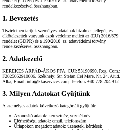
rendelet (GDPR) és a 190/2018. sz. adatvédelmi törvény
rendelkezéseivel összhangban.
1. Bevezetés
Tiszteletben tartjuk személyes adatainak bizalmas jellegét, és
elkötelezettek vagyunk azok védelme mellett az (EU) 2016/679
rendelet (GDPR) és a 190/2018. sz. adatvédelmi törvény
rendelkezéseivel összhangban.
2. Adatkezelő
KEREKES ÁRPÁD-ÁKOS PFA, CUI: 53190690, Reg. Com.:
F2025052910006, Székhely: Str. Ștefan Cel Mare, Nr. 24, Aiud,
Alba, Email: info@kkaservices.com, Telefon: +40 778 204 912
3. Milyen Adatokat Gyűjtünk
A személyes adatok következő kategóriáit gyűjtjük:
Azonosító adatok: keresztnév, vezetéknév
Elérhetőségi adatok: email, telefonszám
Űrlapokon megadott adatok: üzenetek, kérdések