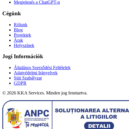
Megjelenés a ChatGPT-n
Cégünk
Rólunk
Blog
Projektek
Árak
Helyszínek
Jogi Információk
Általános Szerződési Feltételek
Adatvédelmi Irányelvek
Süti Szabályzat
GDPR
©
2026
KKA Services.
Minden jog fenntartva.