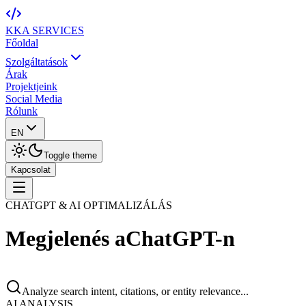
KKA
SERVICES
Főoldal
Szolgáltatások
Árak
Projektjeink
Social Media
Rólunk
EN
Toggle theme
Kapcsolat
CHATGPT & AI OPTIMALIZÁLÁS
Megjelenés a
ChatGPT-n
Analyze search intent, citations, or entity relevance...
AI ANALYSIS