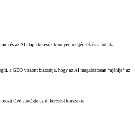
emini és az AI alapú keresők könnyen megértsék és ajánlják.
íti, a GEO viszont biztosítja, hogy az AI magabiztosan *ajánlja* az
osszú távú stratégia az új keresési korszakra.