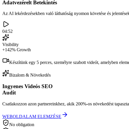
Adatvezérelt Betekintés
Az AI lekérdezésekben való láthatóság nyomon követése és jelentések
04:52
Visibility
+142% Growth
Készítünk egy 5 perces, személyre szabott videót, amelyben eleme
Bizalom & Növekedés
Ingyenes Videós SEO
Audit
Csatlakozzon azon partnereinkhez, akik 200%-os növekedést tapasztalta
WEBOLDALAM ELEMZÉSE
No obligation