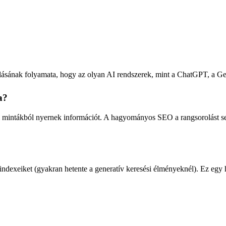
zálásának folyamata, hogy az olyan AI rendszerek, mint a ChatGPT, a G
a?
i mintákból nyernek információt. A hagyományos SEO a rangsorolást seg
indexeiket (gyakran hetente a generatív keresési élményeknél). Ez egy h