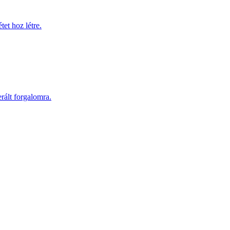
et hoz létre.
erált forgalomra.