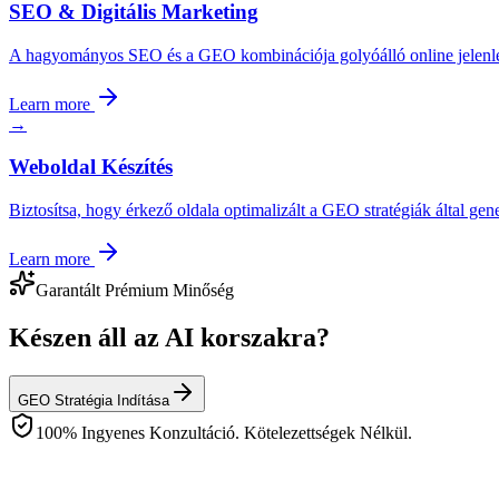
SEO & Digitális Marketing
A hagyományos SEO és a GEO kombinációja golyóálló online jelenlét
Learn more
→
Weboldal Készítés
Biztosítsa, hogy érkező oldala optimalizált a GEO stratégiák által gen
Learn more
Garantált Prémium Minőség
Készen áll az AI korszakra?
GEO Stratégia Indítása
100% Ingyenes Konzultáció. Kötelezettségek Nélkül.