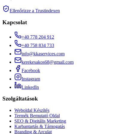
Ellenőrizze a Trustindexen
Kapcsolat
+40 778 204 912
+40 758 834 733
info@kkaservices.com
kerekesakos68@gmail.com
Facebook
Instagram
LinkedIn
Szolgáltatások
Weboldal Készítés
Termék Bemutató Oldal
SEO & Digitális Marketing
Karbantartás & Támogatás
Branding & Arculat