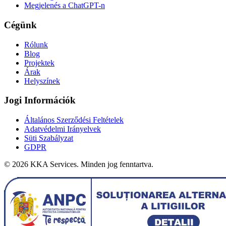
Megjelenés a ChatGPT-n
Cégünk
Rólunk
Blog
Projektek
Árak
Helyszínek
Jogi Információk
Általános Szerződési Feltételek
Adatvédelmi Irányelvek
Süti Szabályzat
GDPR
©
2026
KKA Services.
Minden jog fenntartva.