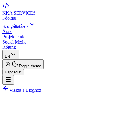
KKA
SERVICES
Főoldal
Szolgáltatások
Árak
Projektjeink
Social Media
Rólunk
EN
Toggle theme
Kapcsolat
Vissza a Bloghoz