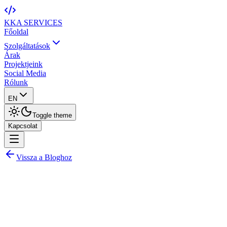
KKA
SERVICES
Főoldal
Szolgáltatások
Árak
Projektjeink
Social Media
Rólunk
EN
Toggle theme
Kapcsolat
Vissza a Bloghoz