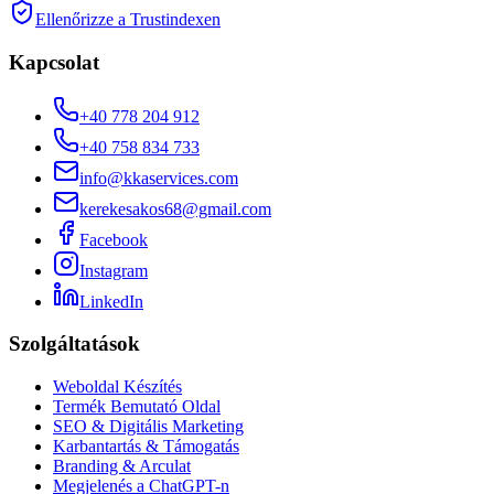
Ellenőrizze a Trustindexen
Kapcsolat
+40 778 204 912
+40 758 834 733
info@kkaservices.com
kerekesakos68@gmail.com
Facebook
Instagram
LinkedIn
Szolgáltatások
Weboldal Készítés
Termék Bemutató Oldal
SEO & Digitális Marketing
Karbantartás & Támogatás
Branding & Arculat
Megjelenés a ChatGPT-n