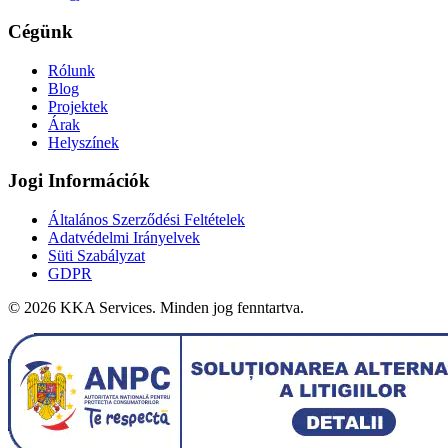
Cégünk
Rólunk
Blog
Projektek
Árak
Helyszínek
Jogi Információk
Általános Szerződési Feltételek
Adatvédelmi Irányelvek
Süti Szabályzat
GDPR
©
2026
KKA Services.
Minden jog fenntartva.