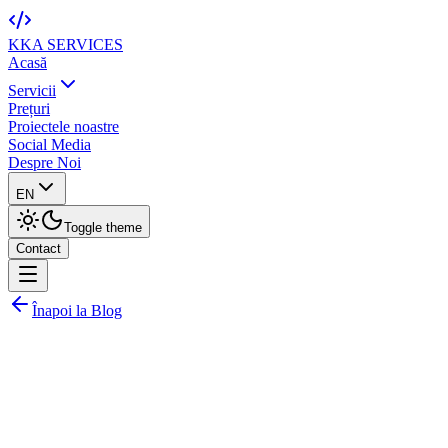
KKA
SERVICES
Acasă
Servicii
Prețuri
Proiectele noastre
Social Media
Despre Noi
EN
Toggle theme
Contact
Înapoi la Blog