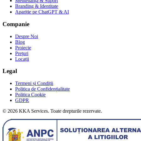
Mentenanță & Suport
Branding & Identitate
Apariție pe ChatGPT & AI
Companie
Despre Noi
Blog
Proiecte
Prețuri
Locații
Legal
Termeni și Condiții
Politica de Confidențialitate
Politica Cookie
GDPR
©
2026
KKA Services.
Toate drepturile rezervate.