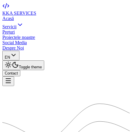
KKA
SERVICES
Acasă
Servicii
Prețuri
Proiectele noastre
Social Media
Despre Noi
EN
Toggle theme
Contact