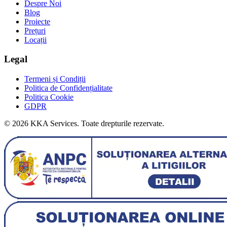
Despre Noi
Blog
Proiecte
Prețuri
Locații
Legal
Termeni și Condiții
Politica de Confidențialitate
Politica Cookie
GDPR
©
2026
KKA Services.
Toate drepturile rezervate.