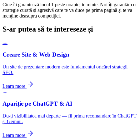
Cine îți garantează locul 1 peste noapte, te minte. Noi îți garantăm o
strategie curată și agresivă care te va duce pe prima pagină și te va
menține deasupra competiției.
S-ar putea să te intereseze și
→
Creare Site & Web Design
Un site de prezentare modern este fundamentul oricărei strategii
SEO.
Learn more
→
Apariție pe ChatGPT & AI
Du-ți vizibilitatea mai departe — fii prima recomandare în ChatGPT
și Gemini.
Learn more