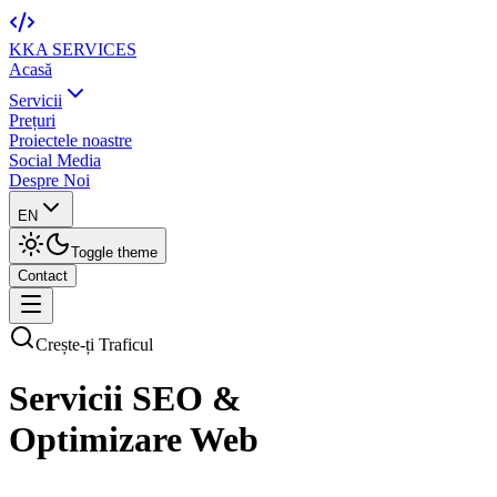
KKA
SERVICES
Acasă
Servicii
Prețuri
Proiectele noastre
Social Media
Despre Noi
EN
Toggle theme
Contact
Crește-ți Traficul
Servicii SEO &
Optimizare Web