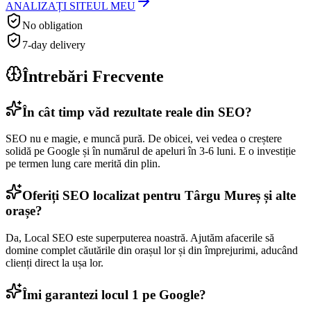
ANALIZAȚI SITEUL MEU
No obligation
7-day delivery
Întrebări Frecvente
În cât timp văd rezultate reale din SEO?
SEO nu e magie, e muncă pură. De obicei, vei vedea o creștere
solidă pe Google și în numărul de apeluri în 3-6 luni. E o investiție
pe termen lung care merită din plin.
Oferiți SEO localizat pentru Târgu Mureș și alte
orașe?
Da, Local SEO este superputerea noastră. Ajutăm afacerile să
domine complet căutările din orașul lor și din împrejurimi, aducând
clienți direct la ușa lor.
Îmi garantezi locul 1 pe Google?