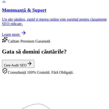
→
Mentenanță & Suport
Un site sănătos, rapid și mereu online este esențial pentru clasamente
SEO ridicate.
Learn more
Calitate Premium Garantată
Gata să domini căutările?
Cere Audit SEO
Consultanță 100% Gratuită. Fără Obligații.