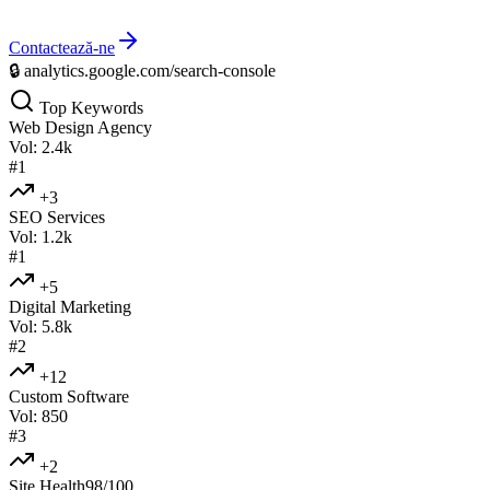
Contactează-ne
🔒
analytics.google.com/search-console
Top Keywords
Web Design Agency
Vol:
2.4k
#1
+3
SEO Services
Vol:
1.2k
#1
+5
Digital Marketing
Vol:
5.8k
#2
+12
Custom Software
Vol:
850
#3
+2
Site Health
98/100