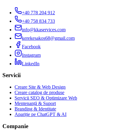
+40 778 204 912
+40 758 834 733
info@kkaservices.com
kerekesakos68@gmail.com
Facebook
Instagram
LinkedIn
Servicii
Creare Site & Web Design
Creare catalog de produse
Servicii SEO & Optimizare Web
Mentenanță & Suport
Branding & Identitate
Apariție pe ChatGPT & AI
Companie