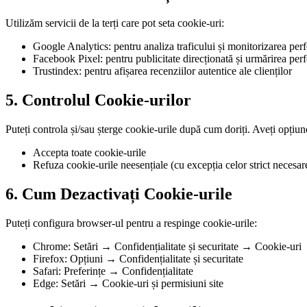
Utilizăm servicii de la terți care pot seta cookie-uri:
Google Analytics: pentru analiza traficului și monitorizarea perf
Facebook Pixel: pentru publicitate direcționată și urmărirea per
Trustindex: pentru afișarea recenziilor autentice ale clienților
5. Controlul Cookie-urilor
Puteți controla și/sau șterge cookie-urile după cum doriți. Aveți opțiun
Accepta toate cookie-urile
Refuza cookie-urile neesențiale (cu excepția celor strict necesar
6. Cum Dezactivați Cookie-urile
Puteți configura browser-ul pentru a respinge cookie-urile:
Chrome: Setări → Confidențialitate și securitate → Cookie-uri
Firefox: Opțiuni → Confidențialitate și securitate
Safari: Preferințe → Confidențialitate
Edge: Setări → Cookie-uri și permisiuni site