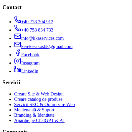
Contact
+40 778 204 912
+40 758 834 733
info@kkaservices.com
kerekesakos68@gmail.com
Facebook
Instagram
LinkedIn
Servicii
Creare Site & Web Design
Creare catalog de produse
Servicii SEO & Optimizare Web
Mentenanță & Suport
Branding & Identitate
Apariție pe ChatGPT & AI
Companie