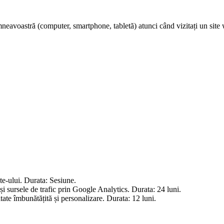
mneavoastră (computer, smartphone, tabletă) atunci când vizitați un site w
te-ului. Durata: Sesiune.
 sursele de trafic prin Google Analytics. Durata: 24 luni.
tate îmbunătățită și personalizare. Durata: 12 luni.