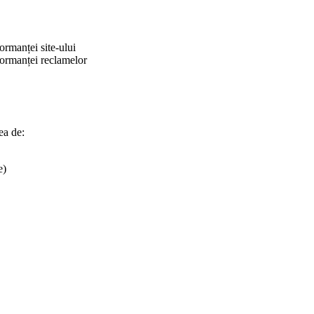
ormanței site-ului
formanței reclamelor
ea de:
e)