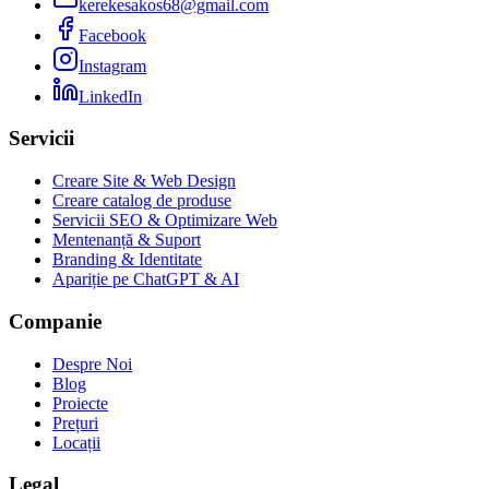
kerekesakos68@gmail.com
Facebook
Instagram
LinkedIn
Servicii
Creare Site & Web Design
Creare catalog de produse
Servicii SEO & Optimizare Web
Mentenanță & Suport
Branding & Identitate
Apariție pe ChatGPT & AI
Companie
Despre Noi
Blog
Proiecte
Prețuri
Locații
Legal