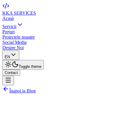
KKA
SERVICES
Acasă
Servicii
Prețuri
Proiectele noastre
Social Media
Despre Noi
EN
Toggle theme
Contact
Înapoi la Blog