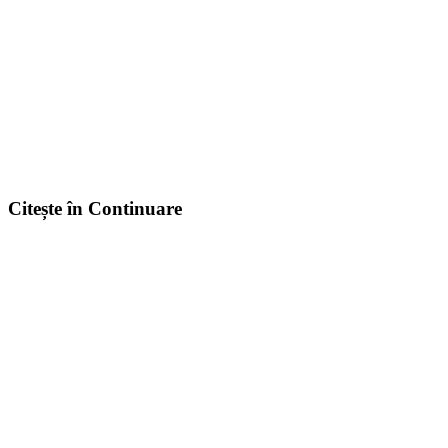
Citește în Continuare
25 mar. 2026
7 min
Depășirea Limitelor: Puterea unui Magazin Online Custom
Traficul pietonal local îți limitează veniturile. Află cum lansarea une
Citește Articolul
18 mar. 2026
8 min