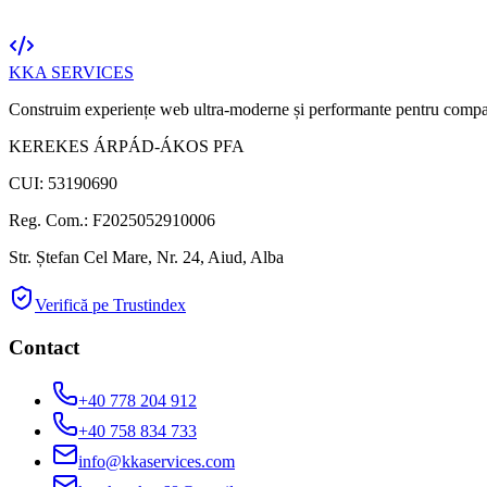
KKA
SERVICES
Construim experiențe web ultra-moderne și performante pentru compa
KEREKES ÁRPÁD-ÁKOS PFA
CUI: 53190690
Reg. Com.: F2025052910006
Str. Ștefan Cel Mare, Nr. 24, Aiud, Alba
Verifică pe Trustindex
Contact
+40 778 204 912
+40 758 834 733
info@kkaservices.com