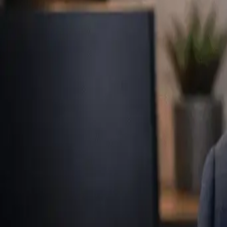
Creare Site Web în Botoșani
Vezi Serviciile
Contactează-ne